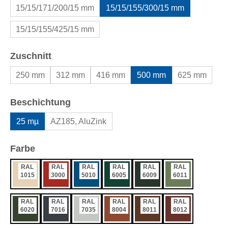
15/15/171/200/15 mm
15/15/155/300/15 mm
15/15/155/425/15 mm
auswählen
Zuschnitt
250 mm
312 mm
416 mm
500 mm
625 mm
auswählen
Beschichtung
25 mµ
AZ185, AluZink
auswählen
Farbe
RAL
RAL
RAL
RAL
RAL
RAL
1015
3000
5010
6005
6009
6011
RAL
RAL
RAL
RAL
RAL
RAL
6020
7016
7035
8004
8011
8012