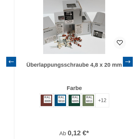
Überlappungsschraube 4,8 x 20 mm
auswählen
Farbe
RAL
RAL
RAL
RAL
+
12
3009
5010
6005
6011
0,12 €*
Ab