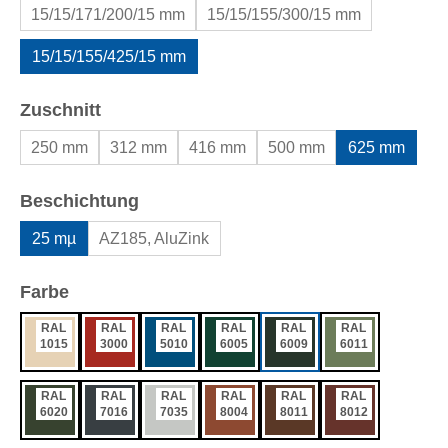
15/15/171/200/15 mm
15/15/155/300/15 mm
15/15/155/425/15 mm
auswählen
Zuschnitt
250 mm
312 mm
416 mm
500 mm
625 mm
auswählen
Beschichtung
25 mµ
AZ185, AluZink
auswählen
Farbe
RAL
RAL
RAL
RAL
RAL
RAL
1015
3000
5010
6005
6009
6011
RAL
RAL
RAL
RAL
RAL
RAL
6020
7016
7035
8004
8011
8012