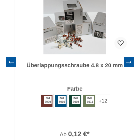
Überlappungsschraube 4,8 x 20 mm
auswählen
Farbe
RAL
RAL
RAL
RAL
+
12
3009
5010
6005
6011
0,12 €*
Ab