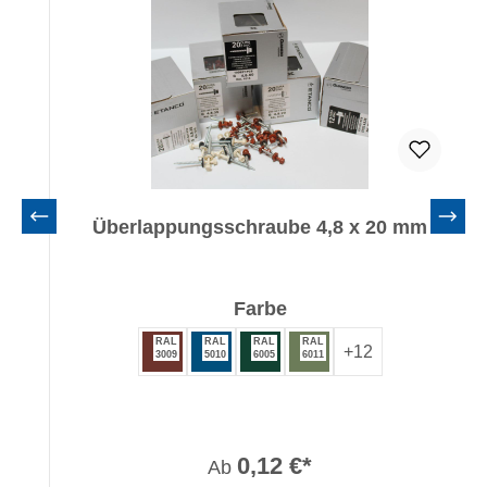
Überlappungsschraube 4,8 x 20 mm
auswählen
Farbe
RAL
RAL
RAL
RAL
+
12
3009
5010
6005
6011
0,12 €*
Ab