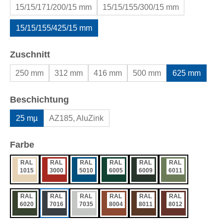
15/15/171/200/15 mm
15/15/155/300/15 mm
15/15/155/425/15 mm
auswählen
Zuschnitt
250 mm
312 mm
416 mm
500 mm
625 mm
auswählen
Beschichtung
25 mµ
AZ185, AluZink
auswählen
Farbe
RAL
RAL
RAL
RAL
RAL
RAL
1015
3000
5010
6005
6009
6011
RAL
RAL
RAL
RAL
RAL
RAL
6020
7016
7035
8004
8011
8012