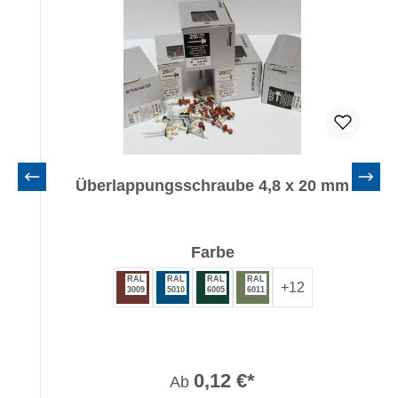
Überlappungsschraube 4,8 x 20 mm
auswählen
Farbe
RAL
RAL
RAL
RAL
+
12
3009
5010
6005
6011
0,12 €*
Ab