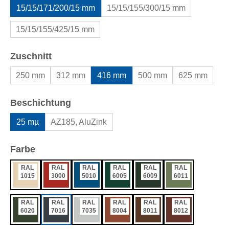
15/15/171/200/15 mm
15/15/155/300/15 mm
15/15/155/425/15 mm
auswählen
Zuschnitt
250 mm
312 mm
416 mm
500 mm
625 mm
auswählen
Beschichtung
25 mµ
AZ185, AluZink
auswählen
Farbe
RAL
RAL
RAL
RAL
RAL
RAL
1015
3000
5010
6005
6009
6011
RAL
RAL
RAL
RAL
RAL
RAL
6020
7016
7035
8004
8011
8012