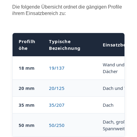
Die folgende Übersicht ordnet die gängigen Profile
ihrem Einsatzbereich zu:
Profilh
Typische
Einsatzbereic
öhe
Bezeichnung
Wand und leich
18 mm
19/137
Dächer
20 mm
20/125
Dach und Wand
35 mm
35/207
Dach
Dach, große
50 mm
50/250
Spannweiten