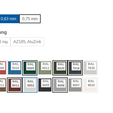
wählen
0,63 mm
0,75 mm
auswählen
ung
0 mµ
AZ185, AluZink
ählen
AL
RAL
RAL
RAL
RAL
RAL
RAL
000
5010
6011
7035
6005
6020
7016
AL
RAL
RAL
RAL
RAL
RAL
RAL
011
9005
9007
9010
8012
9002
9006