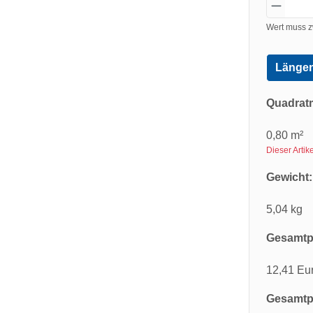
Wert muss z
Längen
Quadrat
0,80 m²
Dieser Arti
Gewicht:
5,04 kg
Gesamtpr
12,41 Eu
Gesamtpr