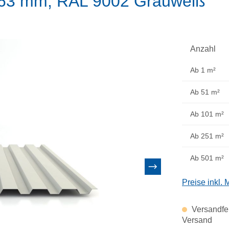
,63 mm, RAL 9002 Grauweiß
Anzahl
Ab
1 m²
Ab
51 m²
Ab
101 m²
Ab
251 m²
Ab
501 m²
Preise inkl.
Versandfer
Versand