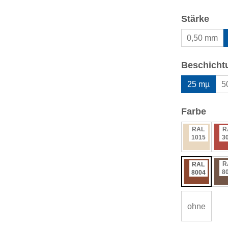
aus
Stärke
0,50 mm
Beschicht
25 mµ
5
ausw
Farbe
RAL
R
1015
3
R
RAL
8
8004
ohne