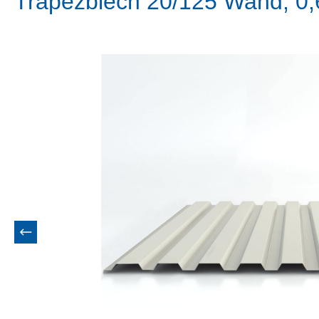
Trapezblech 20/125 Wand, 0
Bildergalerie überspringen