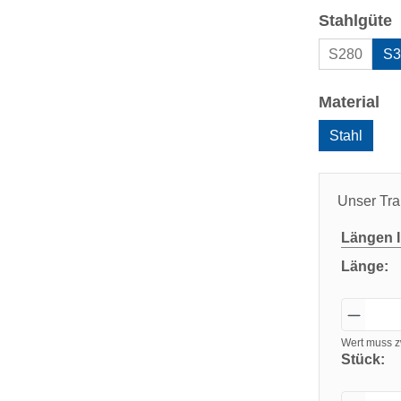
a
Stahlgüte
S280
S3
au
Material
Stahl
Unser Tra
Längen
I
Länge:
Wert muss z
Stück: