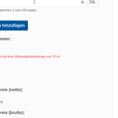
Stk.
wischen 1 und 100 liegen
 hinzufügen
meter:
kel hat eine Mindestbestellmenge von 25 m²
eis (netto):
ro
eis (brutto):