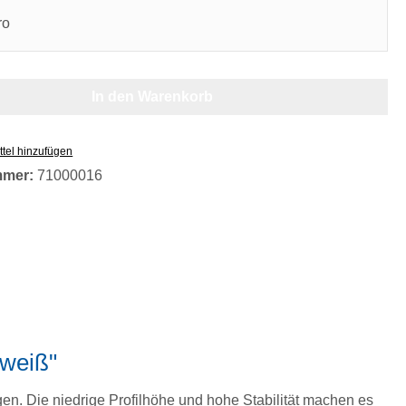
ro
In den Warenkorb
tel hinzufügen
mmer:
71000016
uweiß"
en. Die niedrige Profilhöhe und hohe Stabilität machen es