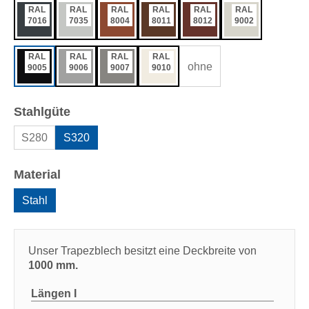
RAL
RAL
RAL
RAL
RAL
RAL
7016
7035
8004
8011
8012
9002
RAL
RAL
RAL
RAL
ohne
9005
9006
9007
9010
auswählen
Stahlgüte
S280
S320
auswählen
Material
Stahl
Unser Trapezblech besitzt eine Deckbreite von
1000 mm.
Längen
I