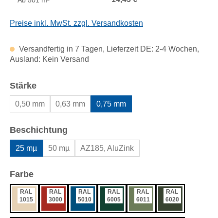
Ab
501 m²
Preise inkl. MwSt. zzgl. Versandkosten
Versandfertig in 7 Tagen, Lieferzeit DE: 2-4 Wochen,
Ausland: Kein Versand
auswählen
Stärke
0,50 mm
0,63 mm
0,75 mm
auswählen
Beschichtung
25 mµ
50 mµ
AZ185, AluZink
auswählen
Farbe
RAL
RAL
RAL
RAL
RAL
RAL
1015
3000
5010
6005
6011
6020