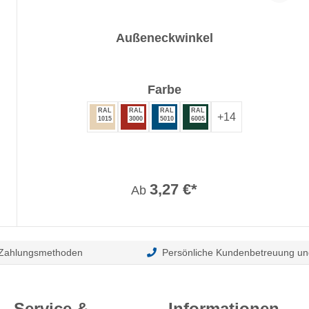
Außeneckwinkel
auswählen
Farbe
RAL
RAL
RAL
RAL
+
14
1015
3000
5010
6005
3,27 €*
Ab
 Zahlungsmethoden
Persönliche Kundenbetreuung un
Service &
Informationen