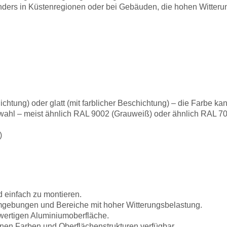
ders in Küstenregionen oder bei Gebäuden, die hohen Witterun
ichtung) oder glatt (mit farblicher Beschichtung) – die Farbe 
hl – meist ähnlich RAL 9002 (Grauweiß) oder ähnlich RAL 70
)
d einfach zu montieren.
Umgebungen und Bereiche mit hoher Witterungsbelastung.
ertigen Aluminiumoberfläche.
nen Farben und Oberflächenstrukturen verfügbar.