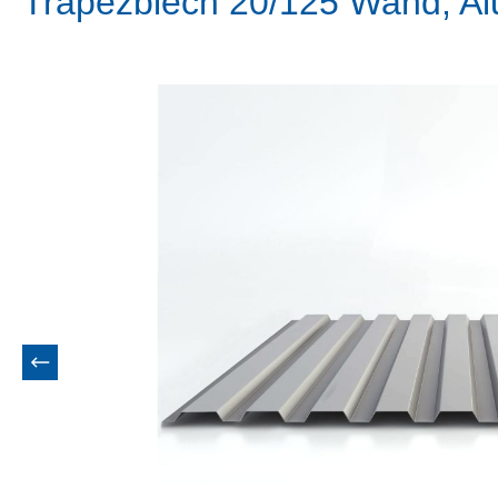
Trapezblech 20/125 Wand, A
Bildergalerie überspringen