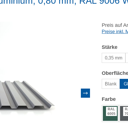
luminium, 0,80 mm, RAL 9006 
Preis auf A
Preise inkl.
aus
Stärke
0,35 mm
Oberfläch
Blank
Gl
ausw
Farbe
RAL
R
6005
7