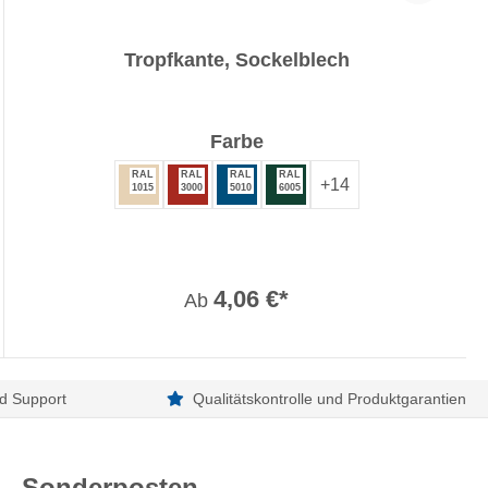
Tropfkante, Sockelblech
auswählen
Farbe
RAL
RAL
RAL
RAL
+
14
1015
3000
5010
6005
4,06 €*
Ab
d Support
Qualitätskontrolle und Produktgarantien
Sonderposten