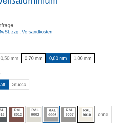
Weißaluminium
nfrage
 MwSt. zzgl. Versandkosten
wählen
0,50 mm
0,70 mm
0,80 mm
1,00 mm
auswählen
e
att
Stucco
ählen
AL
RAL
RAL
RAL
RAL
RAL
ohne
016
8012
9002
9007
9006
9010