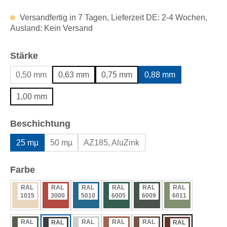
Versandfertig in 7 Tagen, Lieferzeit DE: 2-4 Wochen,
Ausland: Kein Versand
auswählen
Stärke
0,50 mm
0,63 mm
0,75 mm
0,88 mm
1,00 mm
auswählen
Beschichtung
25 mµ
50 mµ
AZ185, AluZink
auswählen
Farbe
RAL
RAL
RAL
RAL
RAL
RAL
1015
3000
5010
6005
6009
6011
RAL
RAL
RAL
RAL
RAL
RAL