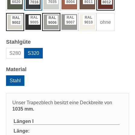
6020
7035
8004
8011
7016
8012
RAL
RAL
RAL
RAL
RAL
ohne
9005
9007
9010
9002
9006
auswählen
Stahlgüte
S280
S320
auswählen
Material
Stahl
Unser Trapezblech besitzt eine Deckbreite von
1035 mm.
Längen
I
Länge: