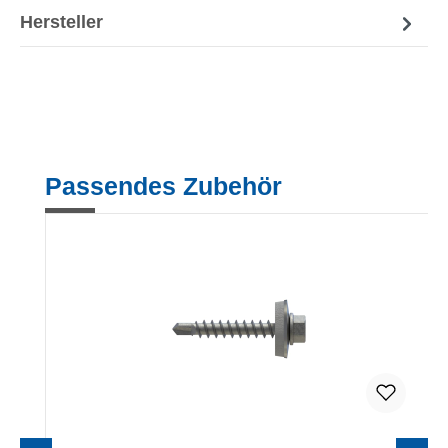
Hersteller
Produktgalerie überspringen
Passendes Zubehör