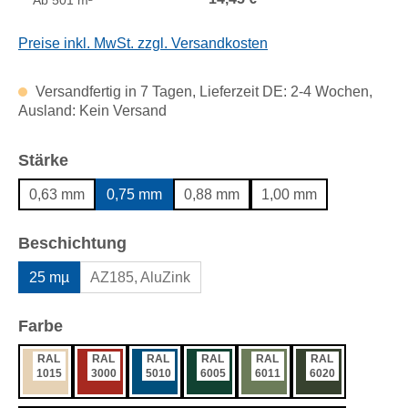
Ab
501 m²
Preise inkl. MwSt. zzgl. Versandkosten
Versandfertig in 7 Tagen, Lieferzeit DE: 2-4 Wochen,
Ausland: Kein Versand
auswählen
Stärke
0,63 mm
0,75 mm
0,88 mm
1,00 mm
auswählen
Beschichtung
25 mµ
AZ185, AluZink
auswählen
Farbe
RAL
RAL
RAL
RAL
RAL
RAL
1015
3000
5010
6005
6011
6020