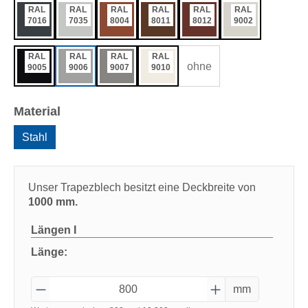
RAL
RAL
RAL
RAL
RAL
RAL
7016
7035
8004
8011
8012
9002
RAL
RAL
RAL
RAL
ohne
9005
9006
9007
9010
auswählen
Material
Stahl
Unser Trapezblech besitzt eine Deckbreite von
1000 mm.
Längen
I
Länge:
mm