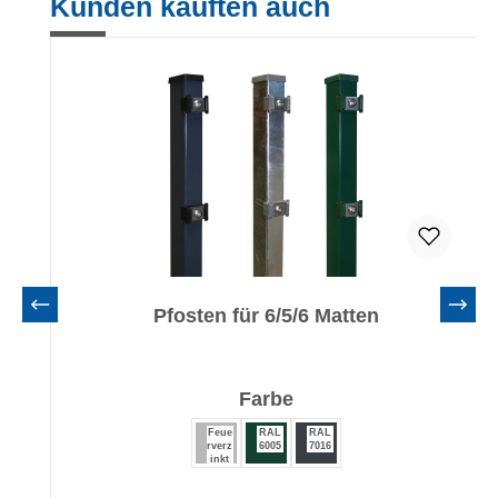
Kunden kauften auch
Pfosten für 6/5/6 Matten
auswählen
Farbe
Feue
RAL
RAL
rverz
6005
7016
inkt