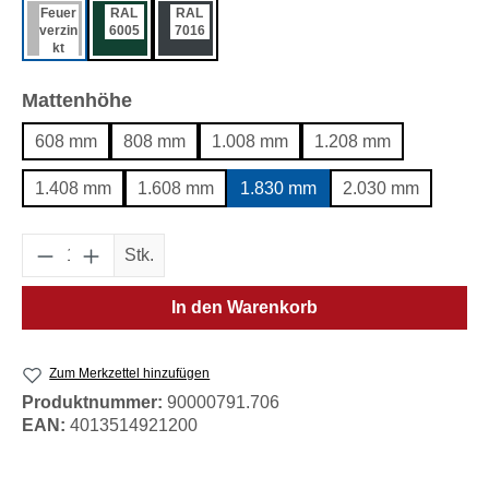
Feuer
RAL
RAL
verzin
6005
7016
kt
auswählen
Mattenhöhe
608 mm
808 mm
1.008 mm
1.208 mm
1.408 mm
1.608 mm
1.830 mm
2.030 mm
Produkt Anzahl: Gib den gewünschten Wert e
Stk.
In den Warenkorb
Zum Merkzettel hinzufügen
Produktnummer:
90000791.706
EAN:
4013514921200