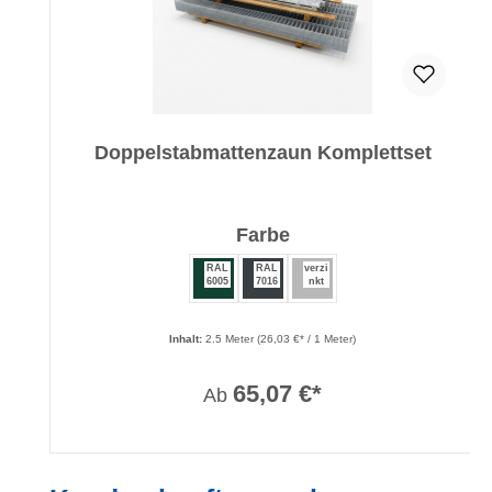
Doppelstabmattenzaun Komplettset
auswählen
Farbe
RAL
RAL
verzi
6005
7016
nkt
Inhalt:
2.5 Meter
(26,03 €* / 1 Meter)
65,07 €*
Ab
Produktgalerie überspringen