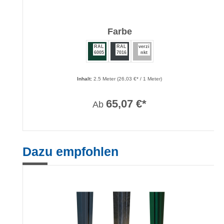
auswählen
Farbe
RAL
RAL
verzi
6005
7016
nkt
Inhalt:
2.5 Meter
(26,03 €* / 1 Meter)
65,07 €*
Ab
Produktgalerie überspringen
Dazu empfohlen