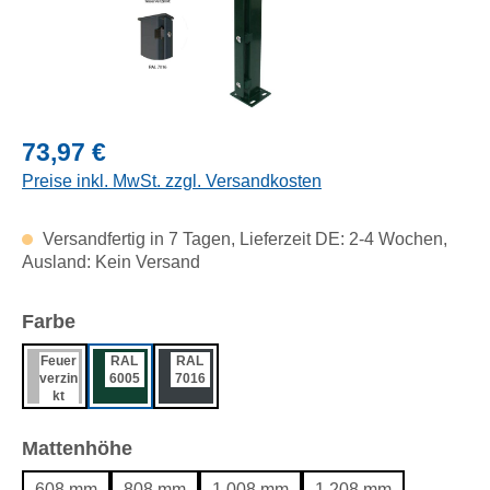
Regulärer Preis:
73,97 €
Preise inkl. MwSt. zzgl. Versandkosten
Versandfertig in 7 Tagen, Lieferzeit DE: 2-4 Wochen,
Ausland: Kein Versand
auswählen
Farbe
Feuer
RAL
RAL
verzin
6005
7016
kt
auswählen
Mattenhöhe
608 mm
808 mm
1.008 mm
1.208 mm