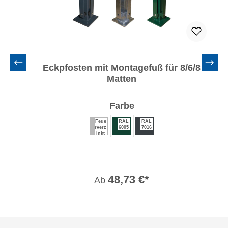
Eckpfosten mit Montagefuß für 8/6/8
Matten
auswählen
Farbe
Feue
RAL
RAL
rverz
6005
7016
inkt
48,73 €*
Ab