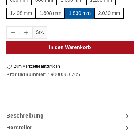
1.408 mm
1.608 mm
1.830 mm
2.030 mm
Produkt Anzahl: Gib den gewünschten Wert e
Stk.
In den Warenkorb
Zum Merkzettel hinzufügen
Produktnummer:
59000063.705
Beschreibung
Hersteller